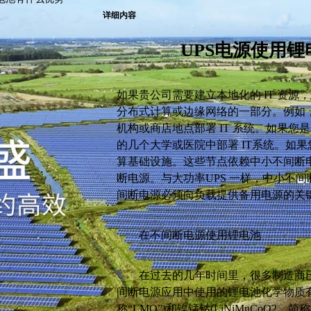
详细内容
UPS电源使用
如果贵公司需要建立本地化的 IT 资源
分布式计算或边缘网络的一部分。例如
机构或商店地点部署 IT 系统。如果
的几个大学或医院中部署 IT系统。如
算基础设施。这些节点依赖中小不间断电
断电源。与大功率UPS 一样，中小不
间断电源必须向负载提供备用电源的关
在不间断电源使用锂电池
在过去的几年时间里，很多制造商已
间断电源应用中使用的锂电池化学物质有磷酸铁锂
称“LMO”)和镍锰钴(LiNiMnCoO2