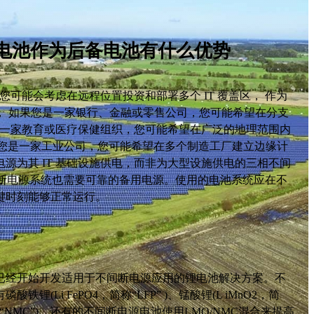
锂电池作为后备电池有什么优势
，您可能会考虑在远程位置投资和部署多个 IT 覆盖区， 作为
， 如果您是一家银行、金融或零售公司，您可能希望在分支
您是一家教育或医疗保健组织，您可能希望在广泛的地理范围内
果您是一家工业公司，您可能希望在多个制造工厂建立边缘计
源为其 IT 基础设施供电，而非为大型设施供电的三相不间
间断电源系统也需要可靠的备用电源。使用的电池系统应在不
键时刻能够正常运行。
经开始开发适用于不间断电源应用的锂电池解决方案。不
(Li FePO4，简称“LFP” )、锰酸锂(L iMnO2，简
，简称“NMC”)。还有的不间断电源电池使用LMO/NMC混合来提高